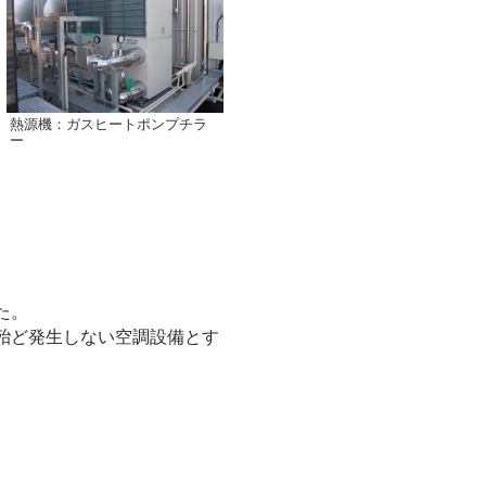
熱源機：ガスヒートポンプチラ
ー
た。
殆ど発生しない空調設備とす