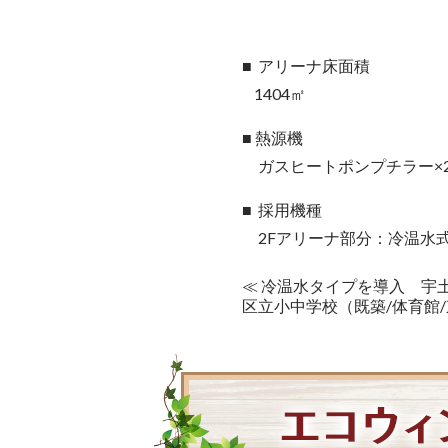
■ アリーナ床面積
1404㎡
■ 熱源機
ガスヒートポンプチラー×
■ 採用機種
2Fアリーナ部分：冷温水式ec
≪ 冷温水タイプを導入 宇
区立小中学校（既築/体育館/