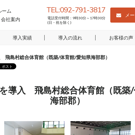
TEL:092-791-3817
ルーム
メー
電話受付時間：9時30分～17時30分
会社案内
(日・祝を除く)
導入実績
導入の流れ
お客様の声
 飛島村総合体育館（既築/体育館/愛知県海部郡）
を導入 飛島村総合体育館（既築/
海部郡）