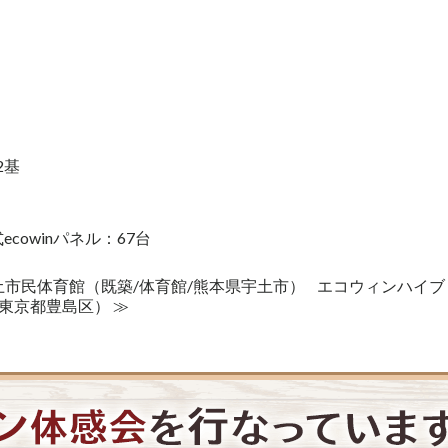
2基
owinパネル：67台
土市民体育館（既築/体育館/熊本県宇土市）
エコウィンハイブ
東京都豊島区） ≫