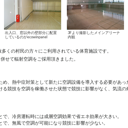
出入口、窓以外の壁部分に配置
3Fより撮影したメインアリーナ
しているのがecowinpanel
内観
で数多くの村民の方々にご利用されている体育施設です。
に併せて輻射空調をご採用頂きました。
ため、熱中症対策として新たに空調設備を導入する必要があっ
ける競技を空調を稼働させた状態で競技に影響がなく、気流の
とで、冷房運転時には成層空調効果で省エネ効果が大きい。
とで、無風で空調が可能になり競技に影響が少ない。