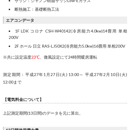
サッシ：シャノン樹脂サッシLow-Eガラス
断熱施工：基礎断熱工法
エアコンデータ
1F LDK コロナ CSH-W40142(冷房能力4.0kw)14畳用 単相
200V
2F ホール 日立 RAS-LJ50X2(冷房能力5.0kw)16畳用 単相200V
※共に設定温度
23℃
、微風設定にて24時間暖房運転
測定期間：平成27年1月27日(火) 13:00～ 平成27年2月10日(火)
12:00まで
【電気料金について】
上記測定期間(13日間)のデータを元に算出。