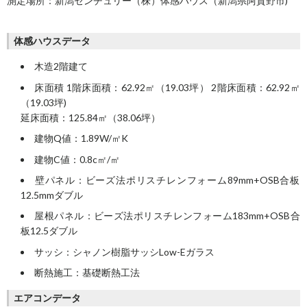
測定場所：新潟センチュリー（株）体感ハウス（新潟県阿賀野市)
体感ハウスデータ
木造2階建て
床面積 1階床面積：62.92㎡（19.03坪） 2階床面積：62.92㎡
（19.03坪)
延床面積：125.84㎡（38.06坪）
建物Q値：1.89W/㎡K
建物C値：0.8c㎡/㎡
壁パネル：ビーズ法ポリスチレンフォーム89mm+OSB合板
12.5mmダブル
屋根パネル：ビーズ法ポリスチレンフォーム183mm+OSB合
板12.5ダブル
サッシ：シャノン樹脂サッシLow-Eガラス
断熱施工：基礎断熱工法
エアコンデータ