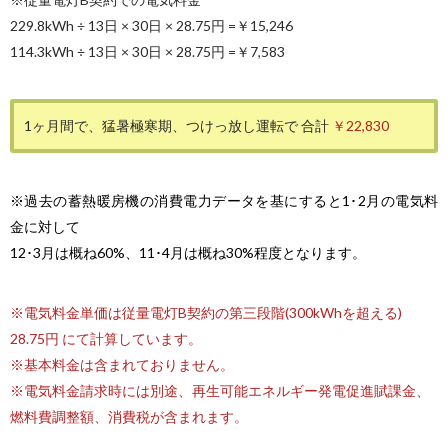
229.8kWh ÷ 13日 × 30日 × 28.75円 =
￥15,246
114.3kWh ÷ 13日 × 30日 × 28.75円 =
￥7,583
1ヶ月間で、猛暑極寒期、つけっ放し運転で
合計
￥22,830
※過去の蓄熱暖房機の消費電力データを基にすると1･2月の電気料
金に対して
12･3月は概ね60%、11･4月は概ね30%程度となります。
※電気料金単価は従量電灯B契約の第三段階(300kWhを超える)
28.75円 にて計算しています。
※基本料金は含まれておりません。
※電気料金請求時には別途、再生可能エネルギー発電促進賦課金、
燃料費調整額、消費税が含まれます。