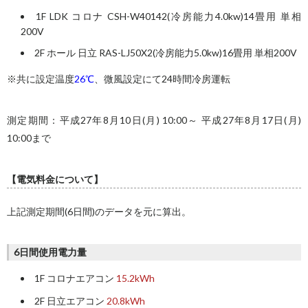
1F LDK コロナ CSH-W40142(冷房能力4.0kw)14畳用 単相
200V
2F ホール 日立 RAS-LJ50X2(冷房能力5.0kw)16畳用 単相200V
※共に設定温度
26℃
、微風設定にて24時間冷房運転
測定期間：平成27年8月10日(月) 10:00～ 平成27年8月17日(月)
10:00まで
【電気料金について】
上記測定期間(6日間)のデータを元に算出。
6日間使用電力量
1F コロナエアコン
15.2kWh
2F 日立エアコン
20.8kWh