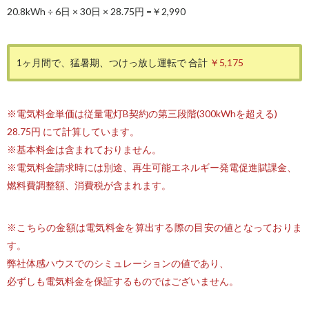
20.8kWh ÷ 6日 × 30日 × 28.75円 =
￥2,990
1ヶ月間で、猛暑期、つけっ放し運転で
合計
￥5,175
※電気料金単価は従量電灯B契約の第三段階(300kWhを超える)
28.75円 にて計算しています。
※基本料金は含まれておりません。
※電気料金請求時には別途、再生可能エネルギー発電促進賦課金、
燃料費調整額、消費税が含まれます。
※こちらの金額は電気料金を算出する際の目安の値となっておりま
す。
弊社体感ハウスでのシミュレーションの値であり、
必ずしも電気料金を保証するものではございません。