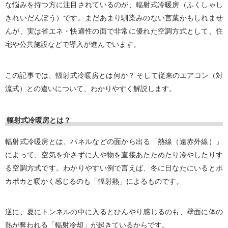
な悩みを持つ方に注目されているのが、輻射式冷暖房（ふくしゃし
きれいだんぼう）です。まだあまり馴染みのない言葉かもしれませ
んが、実は省エネ・快適性の面で非常に優れた空調方式として、住
宅や公共施設などで導入が進んでいます。
この記事では、
輻射式冷暖房とは何か？ そして従来のエアコン（対
流式）との違い
について、わかりやすく解説します。
輻射式冷暖房とは？
輻射式冷暖房とは、
パネルなどの面から出る「熱線（遠赤外線）」
によって、空気を介さずに人や物を直接あたためたり冷やしたりす
る空調方式
です。わかりやすい例で言えば、冬に日なたにいるとポ
カポカと暖かく感じるのも「輻射熱」によるものです。
逆に、夏にトンネルの中に入るとひんやり感じるのも、壁面に体の
熱が奪われる「輻射冷却」が起きているからです。