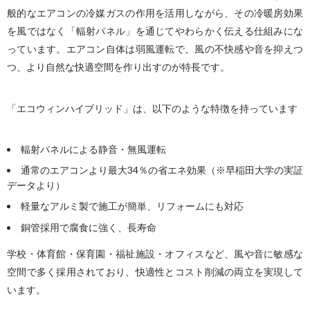
般的なエアコンの冷媒ガスの作用を活用しながら、その冷暖房効果
を風ではなく「輻射パネル」を通じてやわらかく伝える仕組みにな
っています
。エアコン自体は弱風運転で、風の不快感や音を抑えつ
つ、より自然な快適空間を作り出すのが特長です。
「エコウィンハイブリッド」は、以下のような特徴を持っています
輻射パネルによる静音・無風運転
通常のエアコンより最大34％の省エネ効果（※早稲田大学の実証
データより）
軽量なアルミ製で施工が簡単、リフォームにも対応
銅管採用で腐食に強く、長寿命
学校・体育館・保育園・福祉施設・オフィスなど、風や音に敏感な
空間で多く採用されており、快適性とコスト削減の両立を実現して
います。